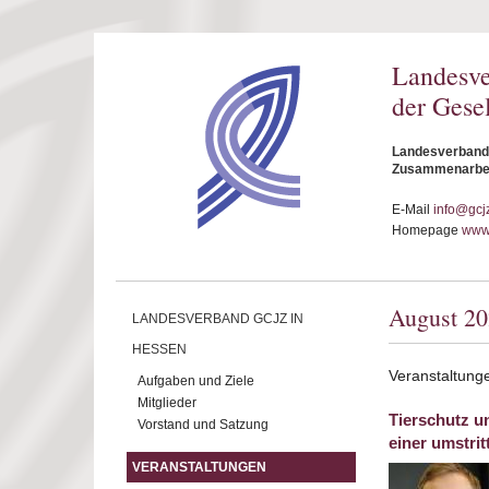
Direkt zum Inhalt
Landesv
der Gese
Landesverband 
Zusammenarbeit
E-Mail
info@gcj
Homepage
www.
August 2
LANDESVERBAND GCJZ IN
HESSEN
Veranstaltung
Aufgaben und Ziele
Mitglieder
Tierschutz u
Vorstand und Satzung
einer umstri
VERANSTALTUNGEN