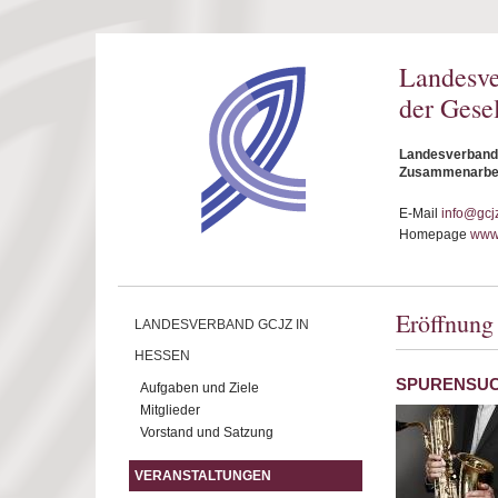
Direkt zum Inhalt
Landesv
der Gese
Landesverband 
Zusammenarbeit
E-Mail
info@gcj
Homepage
www.
Eröffnung
LANDESVERBAND GCJZ IN
HESSEN
SPURENSU
Aufgaben und Ziele
Mitglieder
Vorstand und Satzung
VERANSTALTUNGEN