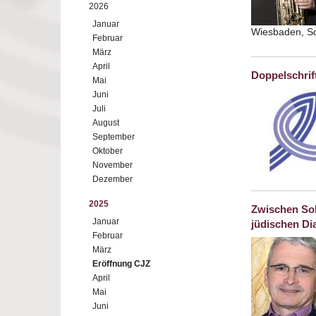
2026
Januar
Wiesbaden, Sc
Februar
März
April
Doppelschrif
Mai
Juni
Juli
August
September
Oktober
November
Dezember
2025
Zwischen Soli
Januar
jüdischen Di
Februar
März
Eröffnung CJZ
April
Mai
Juni