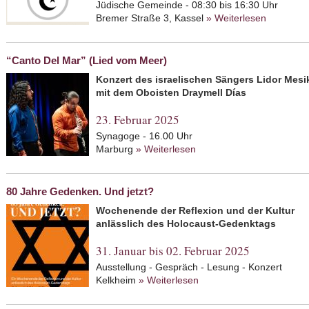
Jüdische Gemeinde - 08:30 bis 16:30 Uhr
Bremer Straße 3, Kassel
» Weiterlesen
about 11.
“Canto Del Mar” (Lied vom Meer)
Konzert des israelischen Sängers Lidor Mesi
mit dem Oboisten Draymell Días
23. Februar 2025
Synagoge - 16.00 Uhr
Marburg
» Weiterlesen
about “Canto Del Mar” (L
80 Jahre Gedenken. Und jetzt?
Wochenende der Reflexion und der Kultur
anlässlich des Holocaust-Gedenktags
31. Januar bis 02. Februar 2025
Ausstellung - Gespräch - Lesung - Konzert
Kelkheim
» Weiterlesen
about 80 Jahre Gedenken