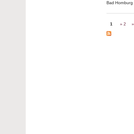
Bad Homburg
Seiten
1
2