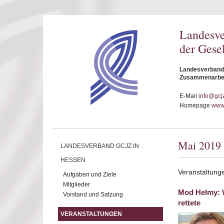
Direkt zum Inhalt
Landesv
der Gese
Landesverband 
Zusammenarbeit
E-Mail
info@gcj
Homepage
www.
Mai 2019
LANDESVERBAND GCJZ IN
HESSEN
Veranstaltung
Aufgaben und Ziele
Mitglieder
Mod Helmy: W
Vorstand und Satzung
rettete
VERANSTALTUNGEN