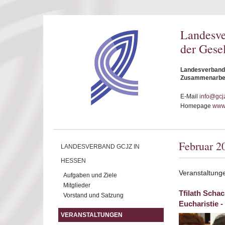
Direkt zum Inhalt
Landesv
der Gese
Landesverband 
Zusammenarbeit
E-Mail
info@gcj
Homepage
www.
Februar 2
LANDESVERBAND GCJZ IN
HESSEN
Veranstaltung
Aufgaben und Ziele
Mitglieder
Tfilath Scha
Vorstand und Satzung
Eucharistie 
VERANSTALTUNGEN